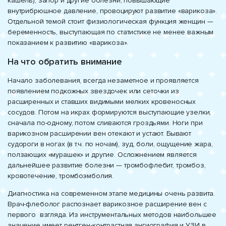
кашель), запор и другие болезни, повышающие
внутрибрюшное давление, провоцируют развитие «варикоза».
Отдельной темой стоит физиологическая функция женщин —
беременность, выступающая по статистике не менее важным
показанием к развитию «варикоза».
На что обратить внимание
Начало заболевания, всегда незаметное и проявляется
появлением подкожных звездочек или сеточки из
расширенных и ставших видимыми мелких кровеносных
сосудов. Потом на икрах формируются выступающие узелки,
сначала по-одному, потом сливаются гроздьями. Ноги при
варикозном расширении вен отекают и устают. Бывают
судороги в ногах (в т.ч. по ночам), зуд, боли, ощущение жара,
ползающих «мурашек» и другие. Осложнением является
дальнейшее развитие болезни — тромбофлебит, тромбоз,
кровотечение, тромбоэмболия.
Диагностика на современном этапе медицины очень развита.
Врач-флеболог распознает варикозное расширение вен с
первого взгляда. Из инструментальных методов наибольшее
значение имеет рентген-контрастная ангиография и УЗИ в