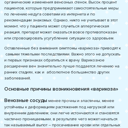
органические изменения венозных стенок. Высок процент
пациентов, которые предпринимают самостоятельные меры
по лечению недуга советами из интернета и по
рекомендации знакомых. Однако, никто не учитывает в этот
момент, что у пациента может случиться аллергическая
реакция, препарат может оказаться вовсе противопоказан
или спровоцировать усугубление ситуации со здоровьем.
Оставленные без внимания симптомы «варикоза» приводят к
самыми тяжелыми последствиями. Важно этого не допускать
и первых признаках обратиться к врачу. Варикозное
расширение вен значительно лучше поддается лечению на
ранних стадиях, как и абсолютное большинство других
заболеваний,
Основные причины возникновения «варикоза»
Венозные сосуды
менее прочны и эластичны, менее
устойчивы к деформациям растяжения под нагрузкой или
внутренним давлением; они легче истончаются и становятся
частично проницаемыми, в результате чего может начаться
так называемый выпот – просачивание крови или отдельных