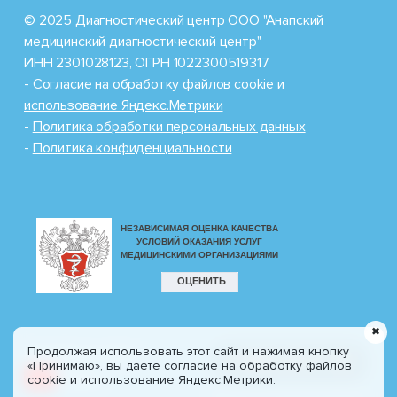
© 2025 Диагностический центр ООО "Анапский
медицинский диагностический центр"
ИНН 2301028123, ОГРН 1022300519317
-
Cогласие на обработку файлов cookie и
использование Яндекс.Метрики
-
Политика обработки персональных данных
-
Политика конфиденциальности
✖
Продолжая использовать этот сайт и нажимая кнопку
Разработка сайта
8 (800) 100-77-30
«Принимаю», вы даете согласие на обработку файлов
CIT
Profi.ru
cookie и использование Яндекс.Метрики.
Звонок по России бесплатно!