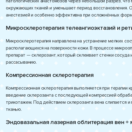
патологических анастомозов через небольшой разрез, что
окружающих тканей и уменьшает период восстановления. 
анестезией и особенно эффективна при осложнённых форм
Микросклеротерапия телеангиоэктазий и рет
Микросклеротерапия направлена на устранение мелких сос
располагающихся на поверхности кожи. В процессе микроо
препарат — склерозант, который склеивает стенки сосуда 
рассасыванию.
Компрессионная склеротерапия
Компрессионная склеротерапия выполняется при терапии к
введение склерозанта с последующей компрессией обраб
трикотажем. Под действием склерозанта вена слипается и
тканью.
Эндовазальная лазерная облитерация вен +