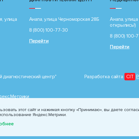
я, улица
Анапа, улица Черноморская 28Б
Анапа, улица 
открылись!)
8 (800) 100-77-30
8 (800) 100-
Перейти
Перейти
 диагностический центр"
Разработка сайта
CIT
P
ндекс.Метрики
зовать этот сайт и нажимая кнопку «Принимаю», вы даете соглас
использование Яндекс.Метрики.
обнее