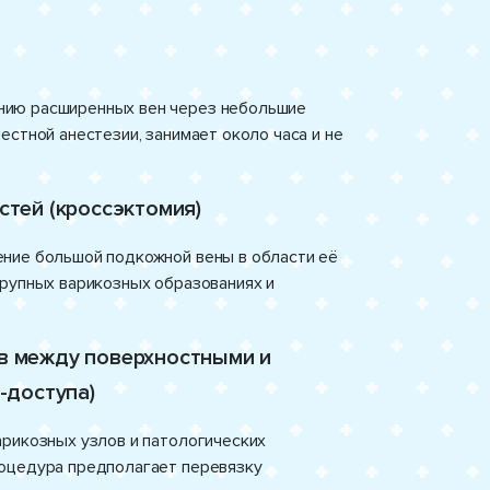
нию расширенных вен через небольшие
естной анестезии, занимает около часа и не
стей (кроссэктомия)
ение большой подкожной вены в области её
крупных варикозных образованиях и
в между поверхностными и
-доступа)
арикозных узлов и патологических
роцедура предполагает перевязку