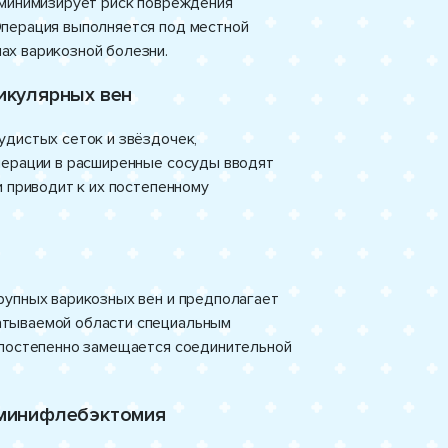
 минимизирует риск повреждения
Операция выполняется под местной
ах варикозной болезни.
икулярных вен
удистых сеток и звёздочек,
перации в расширенные сосуды вводят
и приводит к их постепенному
рупных варикозных вен и предполагает
атываемой области специальным
 постепенно замещается соединительной
 минифлебэктомия