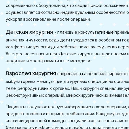
современного оборудования, что сводит риски осложнений
осуществляется согласно индивидуальным особенностям ор
ускоряя восстановление после операции.
Детская хирургия
- плановые консультативные прием
внимания и чуткости, ведь дети нуждаются в особенном по
комфортные условия для ребенка, помогая ему легко пере
быстрее восстановиться. Детские хирурги владеют всеми 
щадящие и малотравматичные методики.
Взрослая хирургия
направлена на решение широкого с
амбулаторных манипуляций до крупных операций на органах
теле, репродуктивных органах. Наши хирурги специализир
реконструктивных операций, микрохирургических вмешател
Пациенты получают полную информацию о ходе операции, 
предосторожности в период реабилитации. Каждому предо
квалифицированной команды специалистов, от анестезиол
безопасность и эффективность любого оперативного вмеш