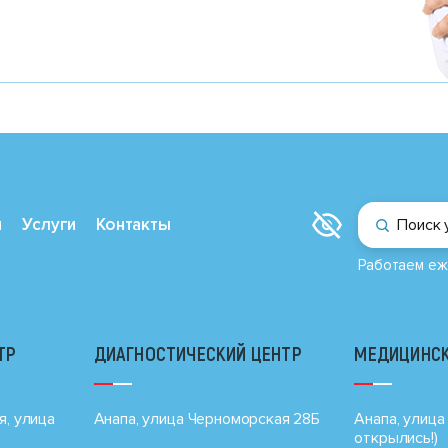
и
Услуги
Контакты
Поиск 
Работаем еж
ТР
ДИАГНОСТИЧЕСКИЙ ЦЕНТР
МЕДИЦИНСК
я, улица
Анапа, улица Черноморская 28Б
Анапа, улица 
открылись!)