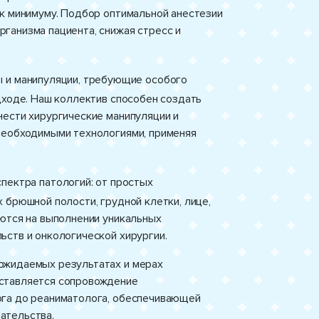
 к минимуму. Подбор оптимальной анестезии
ганизма пациента, снижая стресс и
ы и манипуляции, требующие особого
дходе. Наш коллектив способен создать
нести хирургические манипуляции и
необходимыми технологиями, применяя
пектра патологий: от простых
 брюшной полости, грудной клетки, лице,
уются на выполнении уникальных
ьств и онкологической хирургии.
ожидаемых результатах и мерах
ставляется сопровождение
ога до реаниматолога, обеспечивающей
ательства.