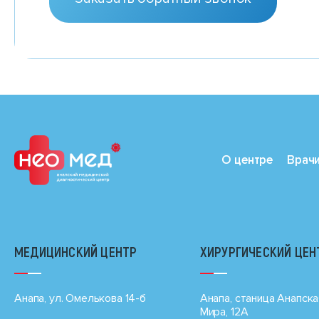
О центре
Врач
МЕДИЦИНСКИЙ ЦЕНТР
ХИРУРГИЧЕСКИЙ ЦЕН
Анапа, ул. Омелькова 14-б
Анапа, станица Анапска
Мира, 12А