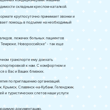
ащенных кондиционерами. Машины
одимости складным креслом-каталкой.
формате круглосуточно принимает звонки и
ывает помощь в подъеме на необходимый
алидов, лежачих больных, пациентов
 Темрюке, Новороссийске" - так еще
бычном транспорте ему доехать
нспортировкой к нам. С комфортном и
 о Вас и Ваших близких.
тия по приглашению организаций.
к, Крымск, Славянск-на-Кубани, Геленджик.
й и туристических слетов наши услуги
бходимую документацию.