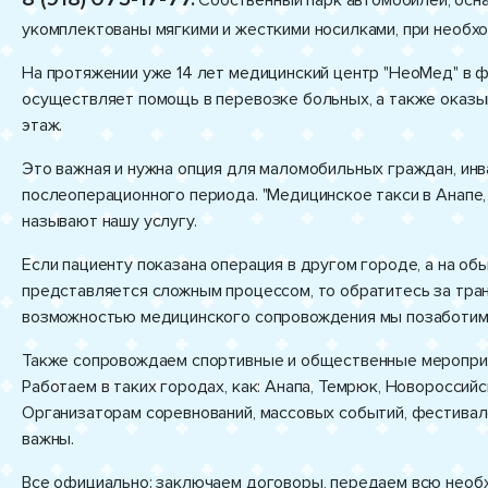
Собственный парк автомобилей, осн
укомплектованы мягкими и жесткими носилками, при необх
На протяжении уже 14 лет медицинский центр "НеоМед" в 
осуществляет помощь в перевозке больных, а также оказ
этаж.
Это важная и нужна опция для маломобильных граждан, инв
послеоперационного периода. "Медицинское такси в Анапе,
называют нашу услугу.
Если пациенту показана операция в другом городе, а на о
представляется сложным процессом, то обратитесь за тра
возможностью медицинского сопровождения мы позаботимся
Также сопровождаем спортивные и общественные мероприя
Работаем в таких городах, как: Анапа, Темрюк, Новороссийс
Организаторам соревнований, массовых событий, фестивале
важны.
Все официально: заключаем договоры, передаем всю нео