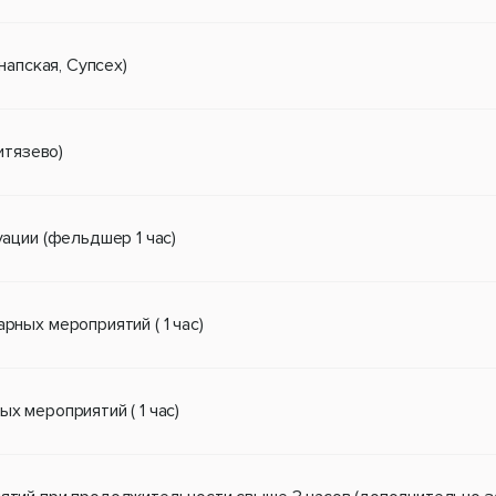
апская, Супсех)
итязево)
ации (фельдшер 1 час)
ных мероприятий ( 1 час)
 мероприятий ( 1 час)