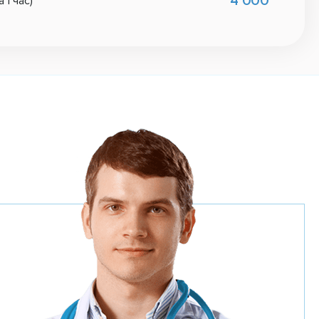
4 000
1 час)