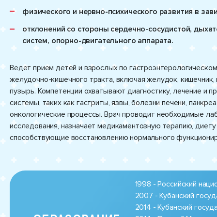
физического и нервно-психического развития в зави
отклонений со стороны сердечно-сосудистой, дыха
систем, опорно-двигательного аппарата.
Ведет прием детей и взрослых по гастроэнтерологическом
желудочно-кишечного тракта, включая желудок, кишечник,
пузырь. Компетенции охватывают диагностику, лечение и 
системы, таких как гастриты, язвы, болезни печени, панкре
онкологические процессы. Врач проводит необходимые ла
исследования, назначает медикаментозную терапию, диету 
способствующие восстановлению нормального функционир
1998 - Российский нац
2007 - Кубанский госу
2014 - Кубанский госу