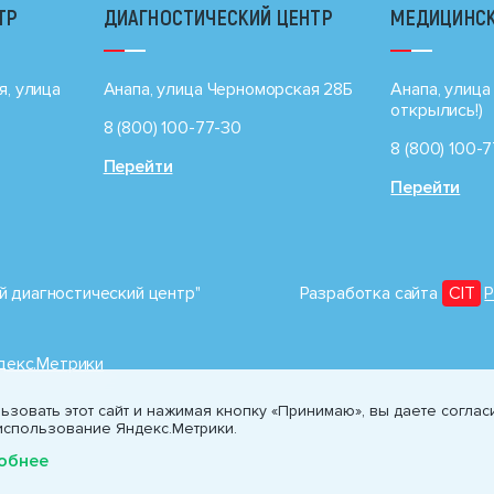
ТР
ДИАГНОСТИЧЕСКИЙ ЦЕНТР
МЕДИЦИНСК
я, улица
Анапа, улица Черноморская 28Б
Анапа, улица 
открылись!)
8 (800) 100-77-30
8 (800) 100-
Перейти
Перейти
 диагностический центр"
Разработка сайта
CIT
P
ндекс.Метрики
зовать этот сайт и нажимая кнопку «Принимаю», вы даете соглас
использование Яндекс.Метрики.
обнее