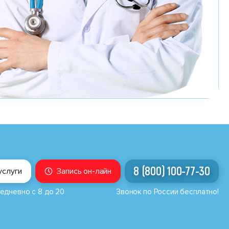
8 (800) 100-77-30
услуги
Запись он-лайн
едневно с 8 до 20
Звонок по России бесплатно!