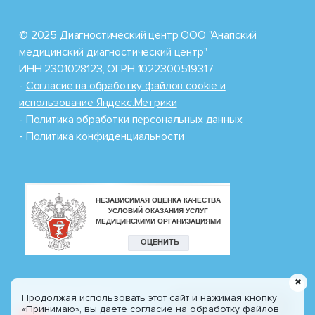
© 2025 Диагностический центр ООО "Анапский
медицинский диагностический центр"
ИНН 2301028123, ОГРН 1022300519317
-
Cогласие на обработку файлов cookie и
использование Яндекс.Метрики
-
Политика обработки персональных данных
-
Политика конфиденциальности
✖
Продолжая использовать этот сайт и нажимая кнопку
Разработка сайта
8 (800) 100-77-30
«Принимаю», вы даете согласие на обработку файлов