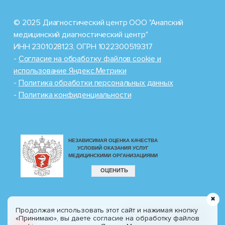
© 2025 Диагностический центр ООО "Анапский
медицинский диагностический центр"
ИНН 2301028123, ОГРН 1022300519317
-
Cогласие на обработку файлов cookie и
использование Яндекс.Метрики
-
Политика обработки персональных данных
-
Политика конфиденциальности
✖
Продолжая использовать этот сайт и нажимая кнопку
Разработка сайта
8 (800) 100-77-30
«Принимаю», вы даете согласие на обработку файлов