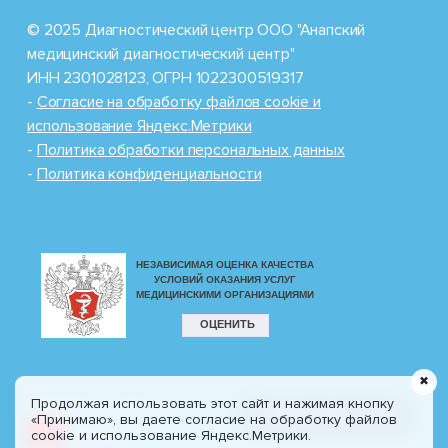
© 2025 Диагностический центр ООО "Анапский
медицинский диагностический центр"
ИНН 2301028123, ОГРН 1022300519317
-
Cогласие на обработку файлов cookie и
использование Яндекс.Метрики
-
Политика обработки персональных данных
-
Политика конфиденциальности
✖
Продолжая использовать этот сайт и нажимая кнопку
Разработка сайта
8 (800) 100-77-30
«Принимаю», вы даете согласие на обработку файлов
CIT
Profi.ru
cookie и использование Яндекс.Метрики.