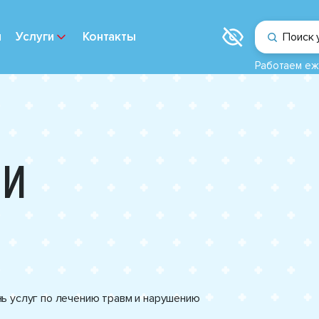
и
Услуги
Контакты
Поиск 
Работаем еж
 И
ь услуг по лечению травм и нарушению