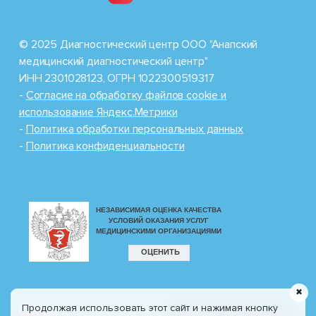
© 2025 Диагностический центр ООО "Анапский
медицинский диагностический центр"
ИНН 2301028123, ОГРН 1022300519317
-
Cогласие на обработку файлов cookie и
использование Яндекс.Метрики
-
Политика обработки персональных данных
-
Политика конфиденциальности
✖
Продолжая использовать этот сайт и нажимая кнопку
Разработка сайта
8 (800) 100-77-30