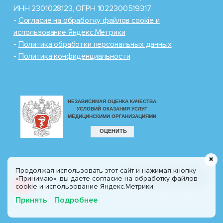
ИНН 2301028123, ОГРН 1022300519317
-
Cогласие на обработку файлов cookie и
использование Яндекс.Метрики
-
Политика обработки персональных данных
-
Политика конфиденциальности
✖
Продолжая использовать этот сайт и нажимая кнопку
Разработка сайта
8 (800) 100-77-30
«Принимаю», вы даете согласие на обработку файлов
CIT
Profi.ru
cookie и использование Яндекс.Метрики.
Звонок по России бесплатно!
Принять
Подробнее