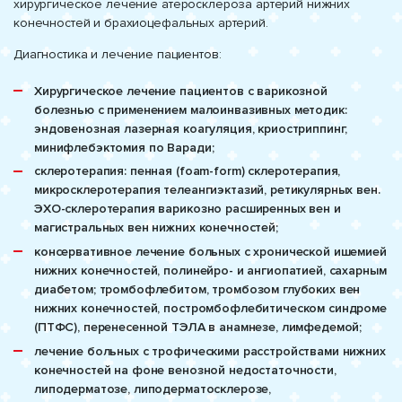
хирургическое лечение атеросклероза артерий нижних
конечностей и брахиоцефальных артерий.
Диагностика и лечение пациентов:
Хирургическое лечение пациентов с варикозной
болезнью с применением малоинвазивных методик:
эндовенозная лазерная коагуляция, криостриппинг,
минифлебэктомия по Варади;
склеротерапия: пенная (foam-form) склеротерапия,
микросклеротерапия телеангиэктазий, ретикулярных вен.
ЭХО-склеротерапия варикозно расширенных вен и
магистральных вен нижних конечностей;
консервативное лечение больных с хронической ишемией
нижних конечностей, полинейро- и ангиопатией, сахарным
диабетом; тромбофлебитом, тромбозом глубоких вен
нижних конечностей, постромбофлебитическом синдроме
(ПТФС), перенесенной ТЭЛА в анамнезе, лимфедемой;
лечение больных с трофическими расстройствами нижних
конечностей на фоне венозной недостаточности,
липодерматозе, липодерматосклерозе,