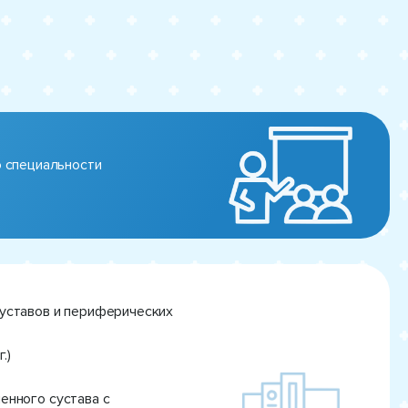
о специальности
суставов и периферических
г.)
енного сустава с