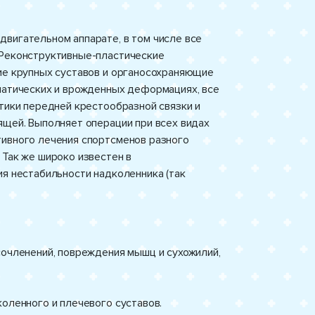
вигательном аппарате, в том числе все
 Реконструктивные-пластические
ние крупных суставов и органосохраняющие
вматических и врожденных деформациях, все
стики передней крестообразной связки и
ящей. Выполняет операции при всех видах
тивного лечения спортсменов разного
 Так же широко известен в
ия нестабильности надколенника (так
сочленений, повреждения мышц и сухожилий,
коленного и плечевого суставов.