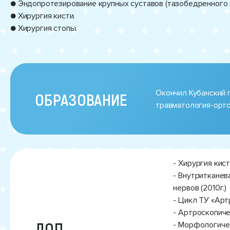
● Эндопротезирование крупных суставов (тазобедренного и
● Хирургия кисти.
● Хирургия стопы.
Окончил Кубанский 
ОБРАЗОВАНИЕ
травматология-орто
- Хирургия кист
- Внутритканев
нервов (2010г.)
- Цикл ТУ «Арт
- Артроскопиче
ДОП.
- Морфологичес