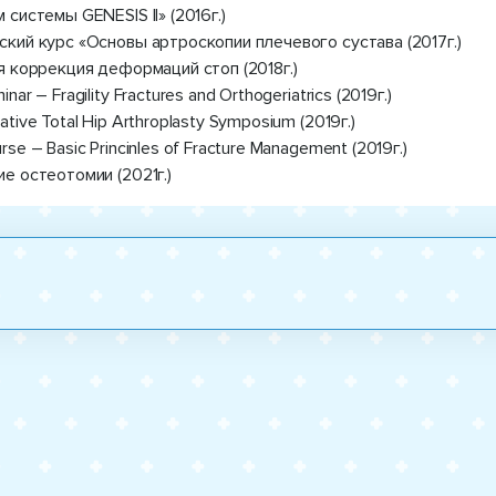
 системы GENESIS II» (2016г.)
кий курс «Основы артроскопии плечевого сустава (2017г.)
я коррекция деформаций стоп (2018г.)
ar – Fragility Fractures and Orthogeriatrics (2019г.)
tive Total Hip Arthroplasty Symposium (2019г.)
se – Basic Prinсinles of Fracture Management (2019г.)
е остеотомии (2021г.)