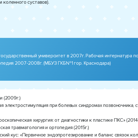
 коленного суставов).
государственный университет в 2007г. Рабочая интернатура п
педия 2007-2008г. (МБУЗ ГКБ№1 гор. Краснодара)
и (2009г.)
ая электростимуляция при болевых синдромах позвоночника, 
роскопическая хирургия: от диагностики к пластике ПКС» (2014
ская травматология и ортопедия (2015г.)
кий кус: «Первичное эндопротезирование и баланс связок кол