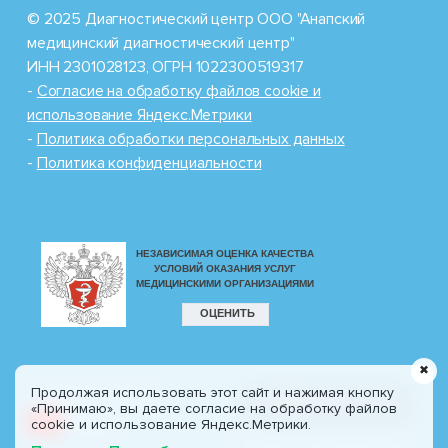
© 2025 Диагностический центр ООО "Анапский
медицинский диагностический центр"
ИНН 2301028123, ОГРН 1022300519317
-
Cогласие на обработку файлов cookie и
использование Яндекс.Метрики
-
Политика обработки персональных данных
-
Политика конфиденциальности
✖
Продолжая использовать этот сайт и нажимая кнопку
Разработка сайта
8 (800) 100-77-30
«Принимаю», вы даете согласие на обработку файлов
CIT
Profi.ru
cookie и использование Яндекс.Метрики.
Звонок по России бесплатно!