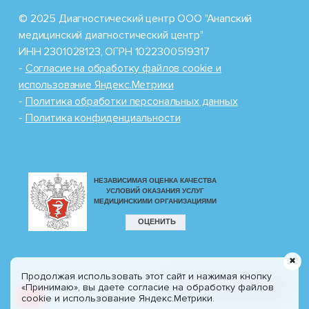
© 2025 Диагностический центр ООО "Анапский
медицинский диагностический центр"
ИНН 2301028123, ОГРН 1022300519317
-
Cогласие на обработку файлов cookie и
использование Яндекс.Метрики
-
Политика обработки персональных данных
-
Политика конфиденциальности
✖
Продолжая использовать этот сайт и нажимая кнопку
Разработка сайта
8 (800) 100-77-30
«Принимаю», вы даете согласие на обработку файлов
CIT
Profi.ru
cookie и использование Яндекс.Метрики.