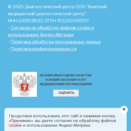
© 2025 Диагностический центр ООО "Анапский
медицинский диагностический центр"
ИНН 2301028123, ОГРН 1022300519317
-
Cогласие на обработку файлов cookie и
использование Яндекс.Метрики
-
Политика обработки персональных данных
-
Политика конфиденциальности
✖
Продолжая использовать этот сайт и нажимая кнопку
Разработка сайта
8 (800) 100-77-30
«Принимаю», вы даете согласие на обработку файлов
CIT
Profi.ru
cookie и использование Яндекс.Метрики.
Звонок по России бесплатно!